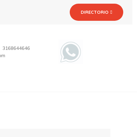
DIRECTORIO
3168644646
com