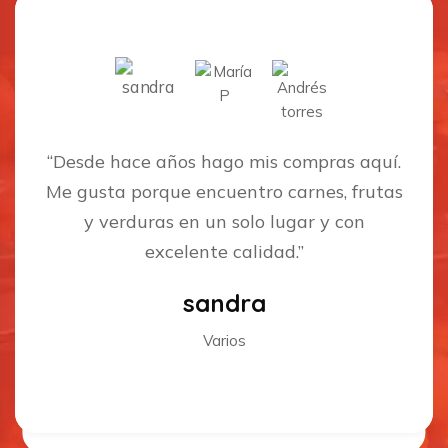
“Desde hace años hago mis compras aquí.
Me gusta porque encuentro carnes, frutas
y verduras en un solo lugar y con
excelente calidad.”
luisa almansa
Andrés torres
sandra
María P
Carnicos
Lácteos
Varios
Frutas y verduras