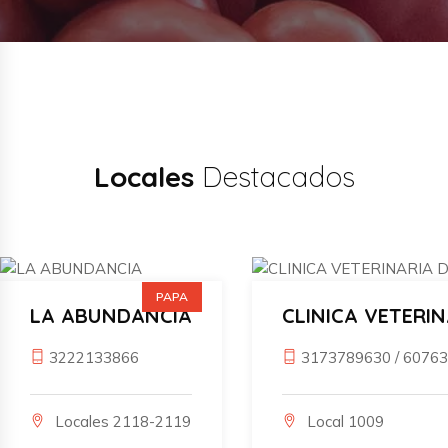
Locales
Destacados
PAPA
LA ABUNDANCIA
CLINICA VETERIN
3222133866
3173789630
/
60763
Locales 2118-2119
Local 1009